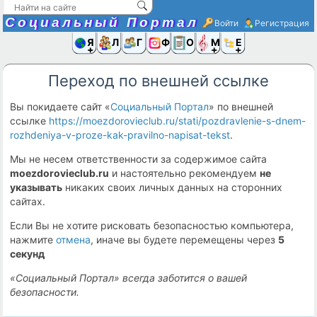
Социальный Портал
Войти
Регистрация
Я и
Люди
Группы
Фото
Объявлени
Музыка,D
Ещё
Переход по внешней ссылке
Вы покидаете сайт «
Социальный Портал
» по внешней
ссылке
https://moezdorovieclub.ru/stati/pozdravlenie-s-dnem-
rozhdeniya-v-proze-kak-pravilno-napisat-tekst
.
Мы не несем ответственности за содержимое сайта
moezdorovieclub.ru
и настоятельно рекомендуем
не
указывать
никаких своих личных данных на сторонних
сайтах.
Если Вы не хотите рисковать безопасностью компьютера,
нажмите
отмена
, иначе вы будете перемещены через
5
секунд
«Социальный Портал» всегда заботится о вашей
безопасности.