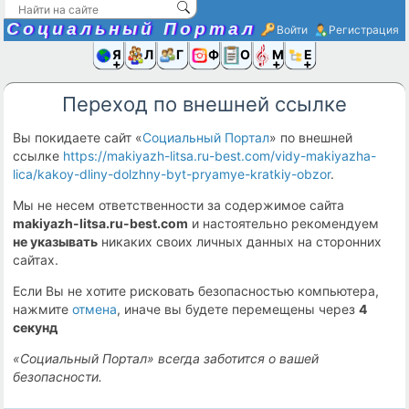
Социальный Портал
Войти
Регистрация
Я и
Люди
Группы
Фото
Объявлени
Музыка,D
Ещё
Переход по внешней ссылке
Вы покидаете сайт «
Социальный Портал
» по внешней
ссылке
https://makiyazh-litsa.ru-best.com/vidy-makiyazha-
lica/kakoy-dliny-dolzhny-byt-pryamye-kratkiy-obzor
.
Мы не несем ответственности за содержимое сайта
makiyazh-litsa.ru-best.com
и настоятельно рекомендуем
не указывать
никаких своих личных данных на сторонних
сайтах.
Если Вы не хотите рисковать безопасностью компьютера,
нажмите
отмена
, иначе вы будете перемещены через
4
секунд
«Социальный Портал» всегда заботится о вашей
безопасности.