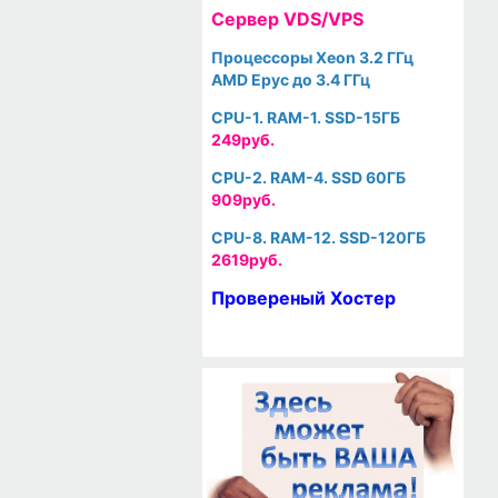
Cервер VDS/VPS
Процессоры Xeon 3.2 ГГц
AMD Epyc до 3.4 ГГц
CPU-1. RAM-1. SSD-15ГБ
249руб.
CPU-2. RAM-4. SSD 60ГБ
909руб.
CPU-8. RAM-12. SSD-120ГБ
2619руб.
Провереный Хостер