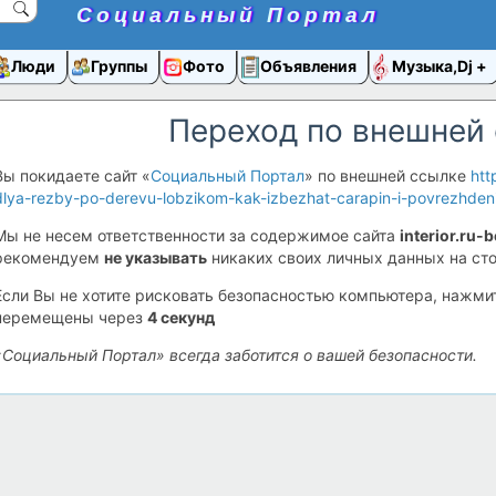
Социальный Портал
Люди
Группы
Фото
Объявления
Музыка,Dj
Переход по внешней
Вы покидаете сайт «
Социальный Портал
» по внешней ссылке
htt
dlya-rezby-po-derevu-lobzikom-kak-izbezhat-carapin-i-povrezhden
Мы не несем ответственности за содержимое сайта
interior.ru-
рекомендуем
не указывать
никаких своих личных данных на сто
Если Вы не хотите рисковать безопасностью компьютера, нажм
перемещены через
4
секунд
«Социальный Портал» всегда заботится о вашей безопасности.