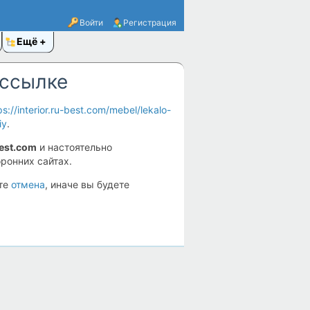
Войти
Регистрация
Ещё
 ссылке
ps://interior.ru-best.com/mebel/lekalo-
iy
.
best.com
и настоятельно
ронних сайтах.
ите
отмена
, иначе вы будете