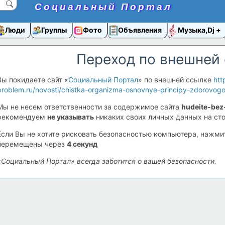
Социальный Портал
Люди
Группы
Фото
Объявления
Музыка,Dj
Переход по внешней
Вы покидаете сайт «
Социальный Портал
» по внешней ссылке
htt
problem.ru/novosti/chistka-organizma-osnovnye-principy-zdorovogo
Мы не несем ответственности за содержимое сайта
hudeite-bez
рекомендуем
не указывать
никаких своих личных данных на сто
Если Вы не хотите рисковать безопасностью компьютера, нажм
перемещены через
4
секунд
«Социальный Портал» всегда заботится о вашей безопасности.