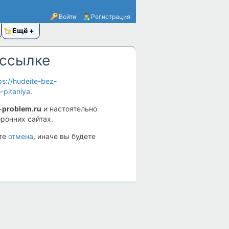
Войти
Регистрация
Ещё
 ссылке
ps://hudeite-bez-
-pitaniya
.
-problem.ru
и настоятельно
ронних сайтах.
ите
отмена
, иначе вы будете