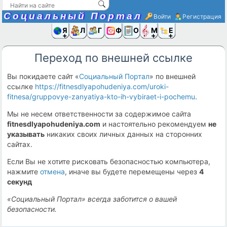
Социальный Портал
Войти
Регистрация
Я и
Люди
Группы
Фото
Объявлени
Музыка,D
Ещё
Переход по внешней ссылке
Вы покидаете сайт «
Социальный Портал
» по внешней
ссылке
https://fitnesdlyapohudeniya.com/uroki-
fitnesa/gruppovye-zanyatiya-kto-ih-vybiraet-i-pochemu
.
Мы не несем ответственности за содержимое сайта
fitnesdlyapohudeniya.com
и настоятельно рекомендуем
не
указывать
никаких своих личных данных на сторонних
сайтах.
Если Вы не хотите рисковать безопасностью компьютера,
нажмите
отмена
, иначе вы будете перемещены через
4
секунд
«Социальный Портал» всегда заботится о вашей
безопасности.