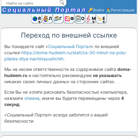
Социальный Портал
Войти
Регистрация
Я и
Люди
Группы
Фото
Объявлени
Музыка,D
Ещё
Переход по внешней ссылке
Вы покидаете сайт «
Социальный Портал
» по внешней
ссылке
https://doma-hudeem.ru/stati/za-30-minut-na-polu-
pilates-dlya-nachinayushchih
.
Мы не несем ответственности за содержимое сайта
doma-
hudeem.ru
и настоятельно рекомендуем
не указывать
никаких своих личных данных на сторонних сайтах.
Если Вы не хотите рисковать безопасностью компьютера,
нажмите
отмена
, иначе вы будете перемещены через
4
секунд
«Социальный Портал» всегда заботится о вашей
безопасности.