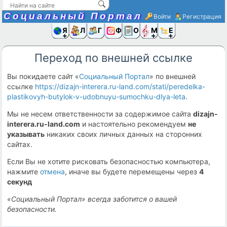
Социальный Портал
Войти
Регистрация
Я и
Люди
Группы
Фото
Объявлени
Музыка,D
Ещё
Переход по внешней ссылке
Вы покидаете сайт «
Социальный Портал
» по внешней
ссылке
https://dizajn-interera.ru-land.com/stati/peredelka-
plastikovyh-butylok-v-udobnuyu-sumochku-dlya-leta
.
Мы не несем ответственности за содержимое сайта
dizajn-
interera.ru-land.com
и настоятельно рекомендуем
не
указывать
никаких своих личных данных на сторонних
сайтах.
Если Вы не хотите рисковать безопасностью компьютера,
нажмите
отмена
, иначе вы будете перемещены через
4
секунд
«Социальный Портал» всегда заботится о вашей
безопасности.