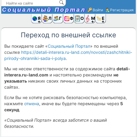
Социальный Портал
Войти
Регистрация
Я и
Люди
Группы
Фото
Объявлени
Музыка,D
Ещё
Переход по внешней ссылке
Вы покидаете сайт «
Социальный Портал
» по внешней
ссылке
https://detali-interera.ru-land.com/novosti/zashchitniki-
prirody-ohranniki-sada-i-polya
.
Мы не несем ответственности за содержимое сайта
detali-
interera.ru-land.com
и настоятельно рекомендуем
не
указывать
никаких своих личных данных на сторонних
сайтах.
Если Вы не хотите рисковать безопасностью компьютера,
нажмите
отмена
, иначе вы будете перемещены через
5
секунд
«Социальный Портал» всегда заботится о вашей
безопасности.