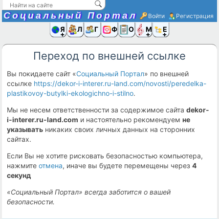
Социальный Портал
Войти
Регистрация
Я и
Люди
Группы
Фото
Объявлени
Музыка,D
Ещё
Переход по внешней ссылке
Вы покидаете сайт «
Социальный Портал
» по внешней
ссылке
https://dekor-i-interer.ru-land.com/novosti/peredelka-
plastikovoy-butylki-ekologichno-i-stilno
.
Мы не несем ответственности за содержимое сайта
dekor-
i-interer.ru-land.com
и настоятельно рекомендуем
не
указывать
никаких своих личных данных на сторонних
сайтах.
Если Вы не хотите рисковать безопасностью компьютера,
нажмите
отмена
, иначе вы будете перемещены через
4
секунд
«Социальный Портал» всегда заботится о вашей
безопасности.