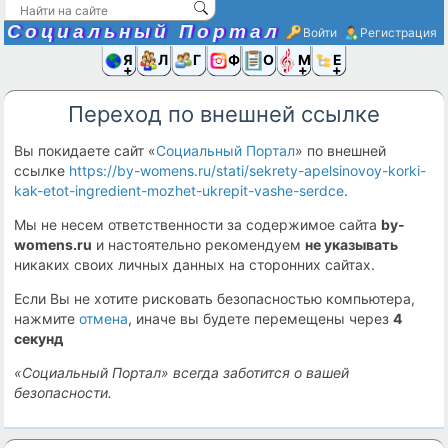
Социальный Портал
Войти
Регистрация
Я и
Люди
Группы
Фото
Объявлени
Музыка,D
Ещё
Переход по внешней ссылке
Вы покидаете сайт «
Социальный Портал
» по внешней
ссылке
https://by-womens.ru/stati/sekrety-apelsinovoy-korki-
kak-etot-ingredient-mozhet-ukrepit-vashe-serdce
.
Мы не несем ответственности за содержимое сайта
by-
womens.ru
и настоятельно рекомендуем
не указывать
никаких своих личных данных на сторонних сайтах.
Если Вы не хотите рисковать безопасностью компьютера,
нажмите
отмена
, иначе вы будете перемещены через
4
секунд
«Социальный Портал» всегда заботится о вашей
безопасности.