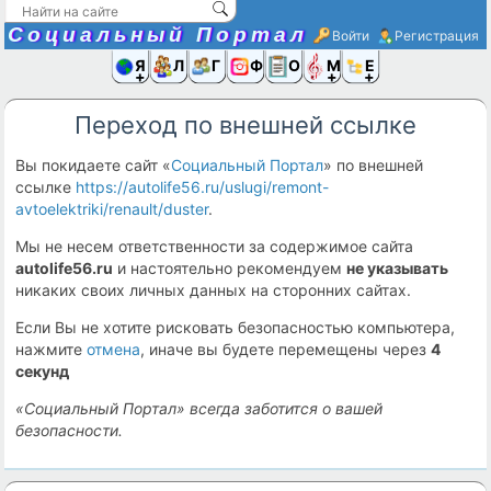
Социальный Портал
Войти
Регистрация
Я и
Люди
Группы
Фото
Объявлени
Музыка,D
Ещё
Переход по внешней ссылке
Вы покидаете сайт «
Социальный Портал
» по внешней
ссылке
https://autolife56.ru/uslugi/remont-
avtoelektriki/renault/duster
.
Мы не несем ответственности за содержимое сайта
autolife56.ru
и настоятельно рекомендуем
не указывать
никаких своих личных данных на сторонних сайтах.
Если Вы не хотите рисковать безопасностью компьютера,
нажмите
отмена
, иначе вы будете перемещены через
4
секунд
«Социальный Портал» всегда заботится о вашей
безопасности.