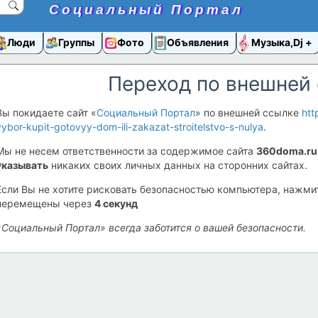
Социальный Портал
Люди
Группы
Фото
Объявления
Музыка,Dj
Переход по внешней
Вы покидаете сайт «
Социальный Портал
» по внешней ссылке
htt
vybor-kupit-gotovyy-dom-ili-zakazat-stroitelstvo-s-nulya
.
Мы не несем ответственности за содержимое сайта
360doma.ru
указывать
никаких своих личных данных на сторонних сайтах.
Если Вы не хотите рисковать безопасностью компьютера, нажм
перемещены через
4
секунд
«Социальный Портал» всегда заботится о вашей безопасности.