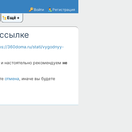
Войти
Регистрация
Ещё
 ссылке
ps://360doma.ru/stati/vygodnyy-
и настоятельно рекомендуем
не
ите
отмена
, иначе вы будете