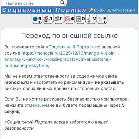
Социальный Портал
Войти
Регистрация
Я и
Люди
Группы
Фото
Объявлени
Музыка,D
Ещё
Переход по внешней ссылке
Вы покидаете сайт «
Социальный Портал
» по внешней
ссылке
https://monocle.ru/2025/12/16/mango-v-sibiri-i-
ananasy-v-arktike-v-rossii-predstavyat-ekosistemu-
buduschego-skyfarm/
.
Мы не несем ответственности за содержимое сайта
monocle.ru
и настоятельно рекомендуем
не указывать
никаких своих личных данных на сторонних сайтах.
Если Вы не хотите рисковать безопасностью компьютера,
нажмите
отмена
, иначе вы будете перемещены через
4
секунд
«Социальный Портал» всегда заботится о вашей
безопасности.