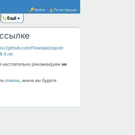
Войти
Регистрация
Ещё
 ссылке
ps://github.com/Flowseal/zapret-
8.4.rar
.
и настоятельно рекомендуем
не
ите
отмена
, иначе вы будете