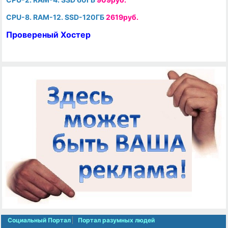
CPU-8. RAM-12. SSD-120ГБ
2619руб.
Провереный Хостер
Социальный Портал
Портал разумных людей