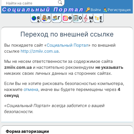
Социальный Портал
Войти
Регистрация
Я и
Люди
Группы
Фото
Объявлени
Музыка,D
Ещё
Переход по внешней ссылке
Вы покидаете сайт «
Социальный Портал
» по внешней
ссылке
http://zmiiv.com.ua
.
Мы не несем ответственности за содержимое сайта
zmiiv.com.ua
и настоятельно рекомендуем
не указывать
никаких своих личных данных на сторонних сайтах.
Если Вы не хотите рисковать безопасностью компьютера,
нажмите
отмена
, иначе вы будете перемещены через
4
секунд
«Социальный Портал» всегда заботится о вашей
безопасности.
Форма авторизации