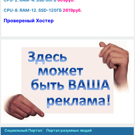
CPU-8. RAM-12. SSD-120ГБ
2619руб.
Провереный Хостер
Социальный Портал
Портал разумных людей