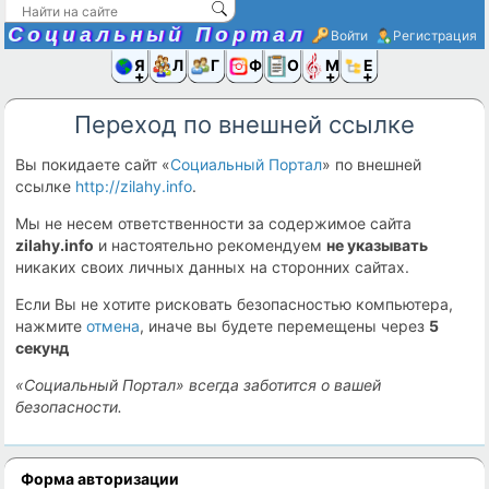
Социальный Портал
Войти
Регистрация
Я и
Люди
Группы
Фото
Объявлени
Музыка,D
Ещё
Переход по внешней ссылке
Вы покидаете сайт «
Социальный Портал
» по внешней
ссылке
http://zilahy.info
.
Мы не несем ответственности за содержимое сайта
zilahy.info
и настоятельно рекомендуем
не указывать
никаких своих личных данных на сторонних сайтах.
Если Вы не хотите рисковать безопасностью компьютера,
нажмите
отмена
, иначе вы будете перемещены через
5
секунд
«Социальный Портал» всегда заботится о вашей
безопасности.
Форма авторизации