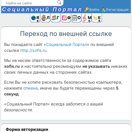
Социальный Портал
Войти
Регистрация
Я и
Люди
Группы
Фото
Объявлени
Музыка,D
Ещё
Переход по внешней ссылке
Вы покидаете сайт «
Социальный Портал
» по внешней
ссылке
http://xofis.ru
.
Мы не несем ответственности за содержимое сайта
xofis.ru
и настоятельно рекомендуем
не указывать
никаких
своих личных данных на сторонних сайтах.
Если Вы не хотите рисковать безопасностью компьютера,
нажмите
отмена
, иначе вы будете перемещены через
5
секунд
«Социальный Портал» всегда заботится о вашей
безопасности.
Форма авторизации