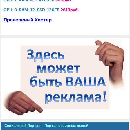
CPU-8. RAM-12. SSD-120ГБ
2619руб.
Провереный Хостер
Социальный Портал
Портал разумных людей