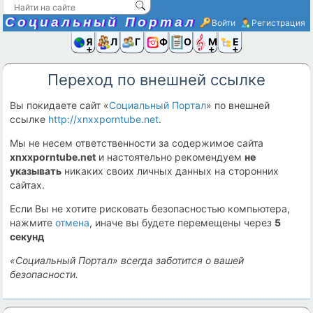
Социальный Портал
Войти
Регистрация
Я и
Люди
Группы
Фото
Объявлени
Музыка,D
Ещё
Переход по внешней ссылке
Вы покидаете сайт «
Социальный Портал
» по внешней
ссылке
http://xnxxporntube.net
.
Мы не несем ответственности за содержимое сайта
xnxxporntube.net
и настоятельно рекомендуем
не
указывать
никаких своих личных данных на сторонних
сайтах.
Если Вы не хотите рисковать безопасностью компьютера,
нажмите
отмена
, иначе вы будете перемещены через
5
секунд
«Социальный Портал» всегда заботится о вашей
безопасности.