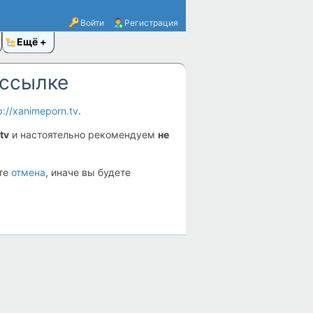
Войти
Регистрация
Ещё
 ссылке
p://xanimeporn.tv
.
tv
и настоятельно рекомендуем
не
ите
отмена
, иначе вы будете