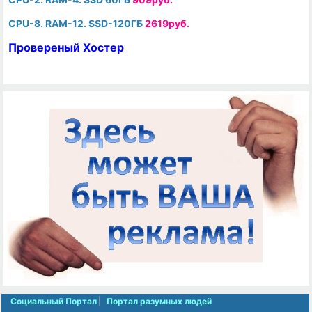
CPU-8. RAM-12. SSD-120ГБ
2619руб.
Провереный Хостер
Социальный Портал
Портал разумных людей