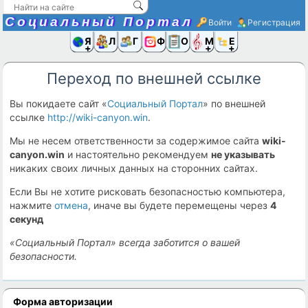
Социальный Портал
Войти
Регистрация
Я и
Люди
Группы
Фото
Объявлени
Музыка,D
Ещё
Переход по внешней ссылке
Вы покидаете сайт «
Социальный Портал
» по внешней
ссылке
http://wiki-canyon.win
.
Мы не несем ответственности за содержимое сайта
wiki-
canyon.win
и настоятельно рекомендуем
не указывать
никаких своих личных данных на сторонних сайтах.
Если Вы не хотите рисковать безопасностью компьютера,
нажмите
отмена
, иначе вы будете перемещены через
4
секунд
«Социальный Портал» всегда заботится о вашей
безопасности.
Форма авторизации