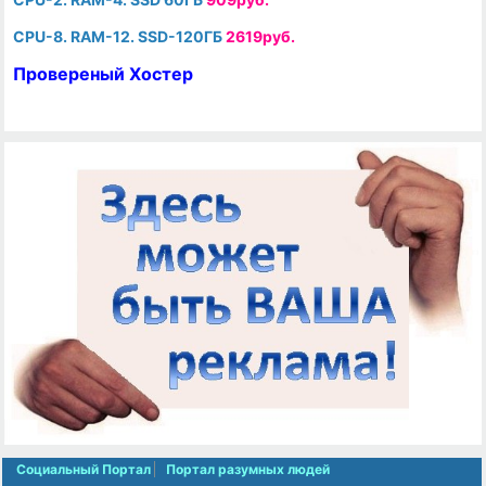
CPU-8. RAM-12. SSD-120ГБ
2619руб.
Провереный Хостер
Социальный Портал
Портал разумных людей