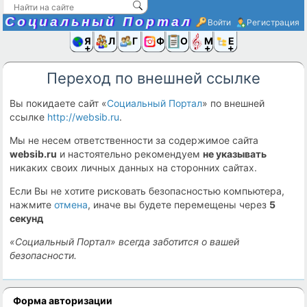
Социальный Портал
Войти
Регистрация
Я и
Люди
Группы
Фото
Объявлени
Музыка,D
Ещё
Переход по внешней ссылке
Вы покидаете сайт «
Социальный Портал
» по внешней
ссылке
http://websib.ru
.
Мы не несем ответственности за содержимое сайта
websib.ru
и настоятельно рекомендуем
не указывать
никаких своих личных данных на сторонних сайтах.
Если Вы не хотите рисковать безопасностью компьютера,
нажмите
отмена
, иначе вы будете перемещены через
4
секунд
«Социальный Портал» всегда заботится о вашей
безопасности.
Форма авторизации