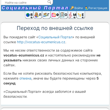
Социальный Портал
Войти
Регистрация
Я и
Люди
Группы
Фото
Объявлени
Музыка,D
Ещё
Переход по внешней ссылке
Вы покидаете сайт «
Социальный Портал
» по внешней
ссылке
http://vocatus-ecumenicus.cz
.
Мы не несем ответственности за содержимое сайта
vocatus-ecumenicus.cz
и настоятельно рекомендуем
не
указывать
никаких своих личных данных на сторонних
сайтах.
Если Вы не хотите рисковать безопасностью компьютера,
нажмите
отмена
, иначе вы будете перемещены через
5
секунд
«Социальный Портал» всегда заботится о вашей
безопасности.