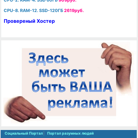
CPU-8. RAM-12. SSD-120ГБ
2619руб.
Провереный Хостер
Социальный Портал
Портал разумных людей