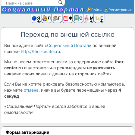
Социальный Портал
Войти
Регистрация
Я и
Люди
Группы
Фото
Объявлени
Музыка,D
Ещё
Переход по внешней ссылке
Вы покидаете сайт «
Социальный Портал
» по внешней
ссылке
http://thor-center.ru
.
Мы не несем ответственности за содержимое сайта
thor-
center.ru
и настоятельно рекомендуем
не указывать
никаких своих личных данных на сторонних сайтах.
Если Вы не хотите рисковать безопасностью компьютера,
нажмите
отмена
, иначе вы будете перемещены через
4
секунд
«Социальный Портал» всегда заботится о вашей
безопасности.
Форма авторизации