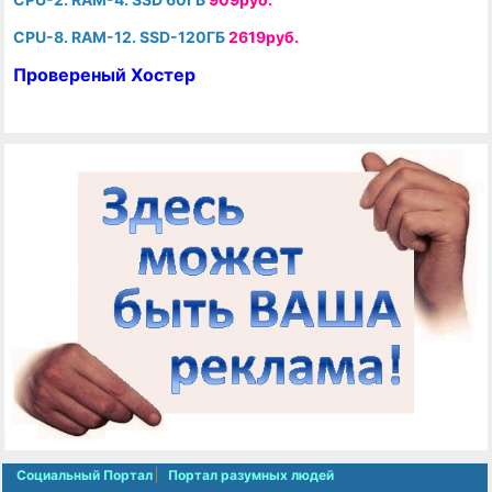
CPU-8. RAM-12. SSD-120ГБ
2619руб.
Провереный Хостер
Социальный Портал
Портал разумных людей