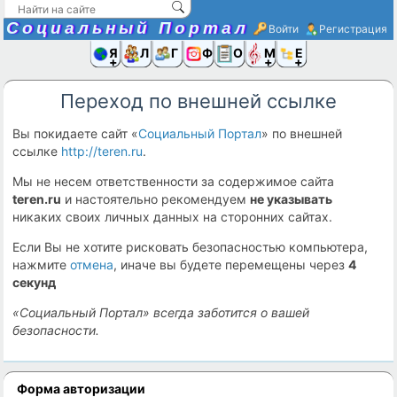
Социальный Портал
Войти
Регистрация
Я и
Люди
Группы
Фото
Объявлени
Музыка,D
Ещё
Переход по внешней ссылке
Вы покидаете сайт «
Социальный Портал
» по внешней
ссылке
http://teren.ru
.
Мы не несем ответственности за содержимое сайта
teren.ru
и настоятельно рекомендуем
не указывать
никаких своих личных данных на сторонних сайтах.
Если Вы не хотите рисковать безопасностью компьютера,
нажмите
отмена
, иначе вы будете перемещены через
4
секунд
«Социальный Портал» всегда заботится о вашей
безопасности.
Форма авторизации