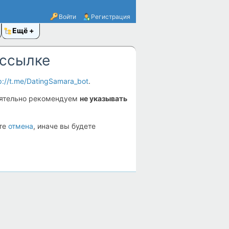
Войти
Регистрация
Ещё
 ссылке
p://t.me/DatingSamara_bot
.
оятельно рекомендуем
не указывать
ите
отмена
, иначе вы будете