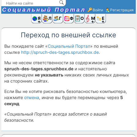
Социальный Портал
Войти
Регистрация
Я и
Люди
Группы
Фото
Объявлени
Музыка,D
Ещё
Переход по внешней ссылке
Вы покидаете сайт «
Социальный Портал
» по внешней
ссылке
http://spruch-des-tages.spruchbox.de
.
Мы не несем ответственности за содержимое сайта
spruch-des-tages.spruchbox.de
и настоятельно
рекомендуем
не указывать
никаких своих личных данных
на сторонних сайтах.
Если Вы не хотите рисковать безопасностью компьютера,
нажмите
отмена
, иначе вы будете перемещены через
5
секунд
«Социальный Портал» всегда заботится о вашей
безопасности.