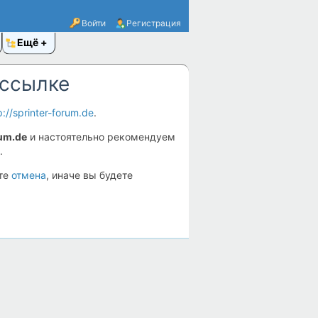
Войти
Регистрация
Ещё
 ссылке
p://sprinter-forum.de
.
rum.de
и настоятельно рекомендуем
.
ите
отмена
, иначе вы будете