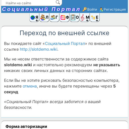
Социальный Портал
Войти
Регистрация
Я и
Люди
Группы
Фото
Объявлени
Музыка,D
Ещё
Переход по внешней ссылке
Вы покидаете сайт «
Социальный Портал
» по внешней
ссылке
http://slotdemo.wiki
.
Мы не несем ответственности за содержимое сайта
slotdemo.wiki
и настоятельно рекомендуем
не указывать
никаких своих личных данных на сторонних сайтах.
Если Вы не хотите рисковать безопасностью компьютера,
нажмите
отмена
, иначе вы будете перемещены через
5
секунд
«Социальный Портал» всегда заботится о вашей
безопасности.
Форма авторизации