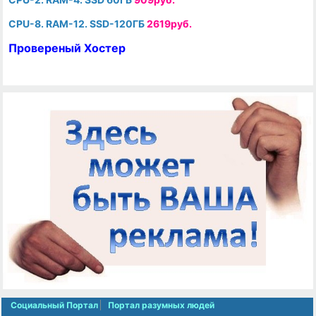
CPU-8. RAM-12. SSD-120ГБ
2619руб.
Провереный Хостер
Социальный Портал
Портал разумных людей