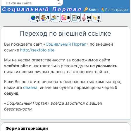
Социальный Портал
Войти
Регистрация
Я и
Люди
Группы
Фото
Объявлени
Музыка,D
Ещё
Переход по внешней ссылке
Вы покидаете сайт «
Социальный Портал
» по внешней
ссылке
http://sexfoto.site
.
Мы не несем ответственности за содержимое сайта
sexfoto.site
и настоятельно рекомендуем
не указывать
никаких своих личных данных на сторонних сайтах.
Если Вы не хотите рисковать безопасностью компьютера,
нажмите
отмена
, иначе вы будете перемещены через
5
секунд
«Социальный Портал» всегда заботится о вашей
безопасности.
Форма авторизации