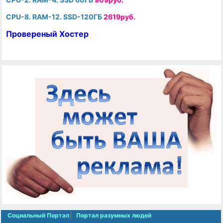
CPU-8. RAM-12. SSD-120ГБ
2619руб.
Провереный Хостер
Социальный Портал
Портал разумных людей