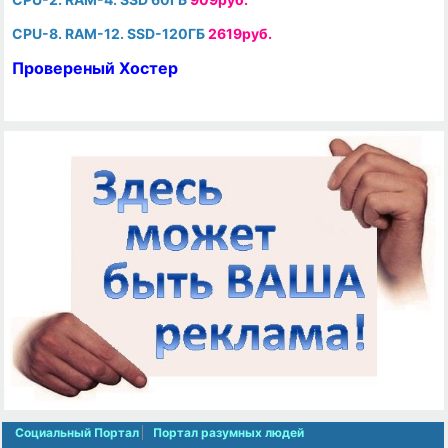
CPU-8. RAM-12. SSD-120ГБ
2619руб.
Провереный Хостер
Социальный Портал
Портал разумных людей