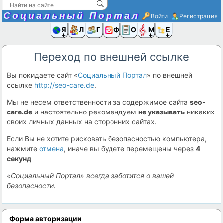
Социальный Портал
Войти
Регистрация
Я и
Люди
Группы
Фото
Объявлени
Музыка,D
Ещё
Переход по внешней ссылке
Вы покидаете сайт «
Социальный Портал
» по внешней
ссылке
http://seo-care.de
.
Мы не несем ответственности за содержимое сайта
seo-
care.de
и настоятельно рекомендуем
не указывать
никаких
своих личных данных на сторонних сайтах.
Если Вы не хотите рисковать безопасностью компьютера,
нажмите
отмена
, иначе вы будете перемещены через
4
секунд
«Социальный Портал» всегда заботится о вашей
безопасности.
Форма авторизации