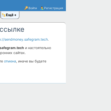
Войти
Регистрация
Ещё
 ссылке
p://sendmoney.safegram.tech
.
safegram.tech
и настоятельно
ронних сайтах.
ите
отмена
, иначе вы будете