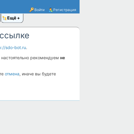
Войти
Регистрация
Ещё
 ссылке
p://sdo-bot.ru
.
 настоятельно рекомендуем
не
ите
отмена
, иначе вы будете