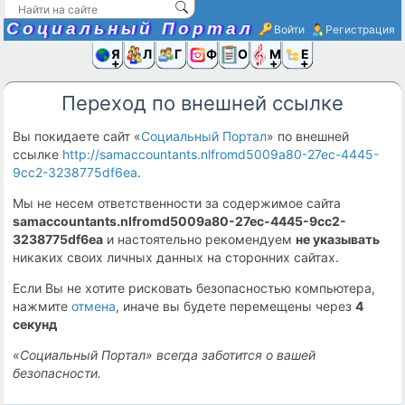
Социальный Портал
Войти
Регистрация
Я и
Люди
Группы
Фото
Объявлени
Музыка,D
Ещё
Переход по внешней ссылке
Вы покидаете сайт «
Социальный Портал
» по внешней
ссылке
http://samaccountants.nlfromd5009a80-27ec-4445-
9cc2-3238775df6ea
.
Мы не несем ответственности за содержимое сайта
samaccountants.nlfromd5009a80-27ec-4445-9cc2-
3238775df6ea
и настоятельно рекомендуем
не указывать
никаких своих личных данных на сторонних сайтах.
Если Вы не хотите рисковать безопасностью компьютера,
нажмите
отмена
, иначе вы будете перемещены через
4
секунд
«Социальный Портал» всегда заботится о вашей
безопасности.