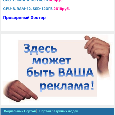
CPU-8. RAM-12. SSD-120ГБ
2619руб.
Провереный Хостер
Социальный Портал
Портал разумных людей