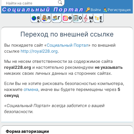
Социальный Портал
Войти
Регистрация
Я и
Люди
Группы
Фото
Объявлени
Музыка,D
Ещё
Переход по внешней ссылке
Вы покидаете сайт «
Социальный Портал
» по внешней
ссылке
http://royal228.org
.
Мы не несем ответственности за содержимое сайта
royal228.org
и настоятельно рекомендуем
не указывать
никаких своих личных данных на сторонних сайтах.
Если Вы не хотите рисковать безопасностью компьютера,
нажмите
отмена
, иначе вы будете перемещены через
5
секунд
«Социальный Портал» всегда заботится о вашей
безопасности.
Форма авторизации