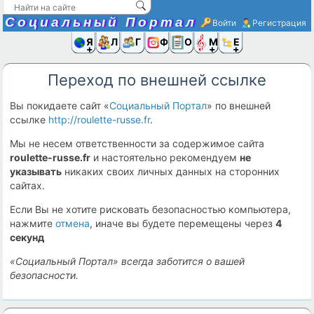
Социальный Портал
Войти
Регистрация
Я и
Люди
Группы
Фото
Объявлени
Музыка,D
Ещё
Переход по внешней ссылке
Вы покидаете сайт «
Социальный Портал
» по внешней
ссылке
http://roulette-russe.fr
.
Мы не несем ответственности за содержимое сайта
roulette-russe.fr
и настоятельно рекомендуем
не
указывать
никаких своих личных данных на сторонних
сайтах.
Если Вы не хотите рисковать безопасностью компьютера,
нажмите
отмена
, иначе вы будете перемещены через
4
секунд
«Социальный Портал» всегда заботится о вашей
безопасности.