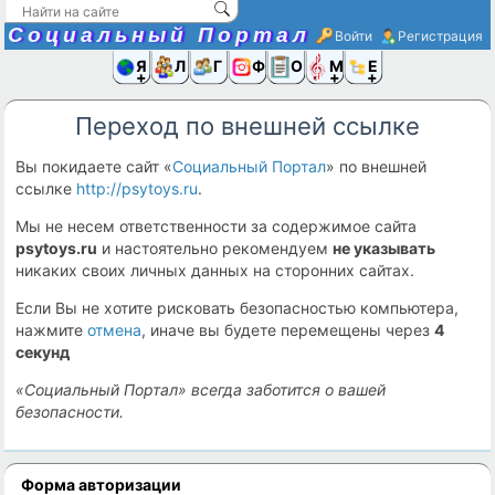
Социальный Портал
Войти
Регистрация
Я и
Люди
Группы
Фото
Объявлени
Музыка,D
Ещё
Переход по внешней ссылке
Вы покидаете сайт «
Социальный Портал
» по внешней
ссылке
http://psytoys.ru
.
Мы не несем ответственности за содержимое сайта
psytoys.ru
и настоятельно рекомендуем
не указывать
никаких своих личных данных на сторонних сайтах.
Если Вы не хотите рисковать безопасностью компьютера,
нажмите
отмена
, иначе вы будете перемещены через
4
секунд
«Социальный Портал» всегда заботится о вашей
безопасности.
Форма авторизации