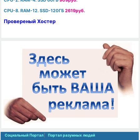
CPU-8. RAM-12. SSD-120ГБ
2619руб.
Провереный Хостер
Социальный Портал
Портал разумных людей