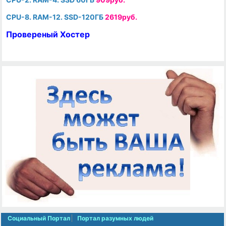
CPU-8. RAM-12. SSD-120ГБ
2619руб.
Провереный Хостер
Социальный Портал
Портал разумных людей