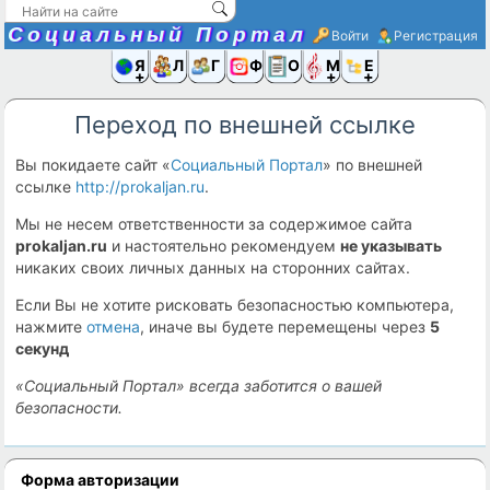
Социальный Портал
Войти
Регистрация
Я и
Люди
Группы
Фото
Объявлени
Музыка,D
Ещё
Переход по внешней ссылке
Вы покидаете сайт «
Социальный Портал
» по внешней
ссылке
http://prokaljan.ru
.
Мы не несем ответственности за содержимое сайта
prokaljan.ru
и настоятельно рекомендуем
не указывать
никаких своих личных данных на сторонних сайтах.
Если Вы не хотите рисковать безопасностью компьютера,
нажмите
отмена
, иначе вы будете перемещены через
5
секунд
«Социальный Портал» всегда заботится о вашей
безопасности.
Форма авторизации