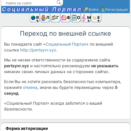
Социальный Портал
Войти
Регистрация
Я и
Люди
Группы
Фото
Объявлени
Музыка,D
Ещё
Переход по внешней ссылке
Вы покидаете сайт «
Социальный Портал
» по внешней
ссылке
http://pertsyvr.xyz
.
Мы не несем ответственности за содержимое сайта
pertsyvr.xyz
и настоятельно рекомендуем
не указывать
никаких своих личных данных на сторонних сайтах.
Если Вы не хотите рисковать безопасностью компьютера,
нажмите
отмена
, иначе вы будете перемещены через
5
секунд
«Социальный Портал» всегда заботится о вашей
безопасности.
Форма авторизации