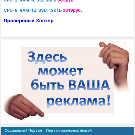
CPU-8. RAM-12. SSD-120ГБ
2619руб.
Провереный Хостер
Социальный Портал
Портал разумных людей