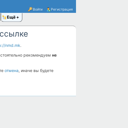
Войти
Регистрация
Ещё
 ссылке
p://nmd.mk
.
астоятельно рекомендуем
не
ите
отмена
, иначе вы будете