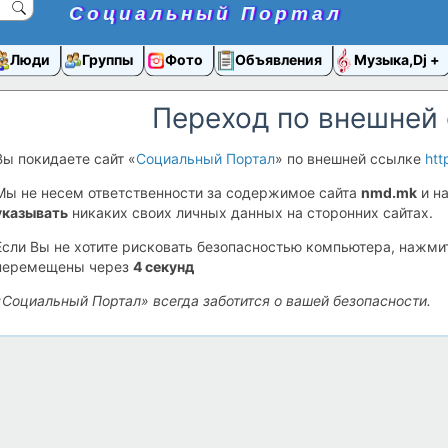
Социальный Портал
Люди
Группы
Фото
Объявления
Музыка,Dj
Переход по внешней
Вы покидаете сайт «
Социальный Портал
» по внешней ссылке
htt
Мы не несем ответственности за содержимое сайта
nmd.mk
и н
указывать
никаких своих личных данных на сторонних сайтах.
Если Вы не хотите рисковать безопасностью компьютера, нажм
перемещены через
4
секунд
«Социальный Портал» всегда заботится о вашей безопасности.