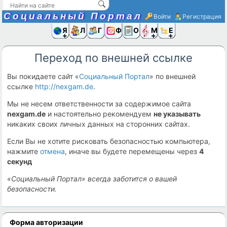
Социальный Портал
Войти
Регистрация
Я и
Люди
Группы
Фото
Объявлени
Музыка,D
Ещё
Переход по внешней ссылке
Вы покидаете сайт «
Социальный Портал
» по внешней
ссылке
http://nexgam.de
.
Мы не несем ответственности за содержимое сайта
nexgam.de
и настоятельно рекомендуем
не указывать
никаких своих личных данных на сторонних сайтах.
Если Вы не хотите рисковать безопасностью компьютера,
нажмите
отмена
, иначе вы будете перемещены через
4
секунд
«Социальный Портал» всегда заботится о вашей
безопасности.
Форма авторизации