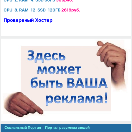
CPU-8. RAM-12. SSD-120ГБ
2619руб.
Провереный Хостер
Социальный Портал
Портал разумных людей