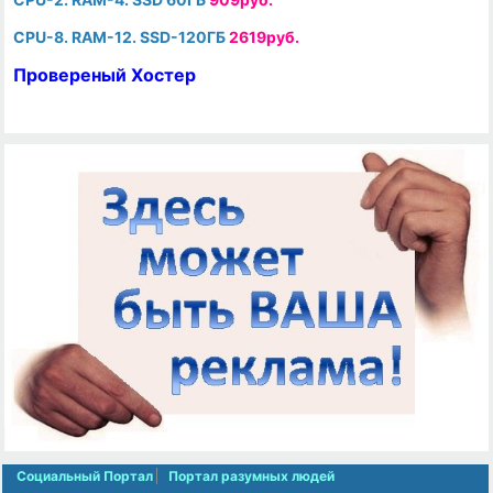
CPU-8. RAM-12. SSD-120ГБ
2619руб.
Провереный Хостер
Социальный Портал
Портал разумных людей