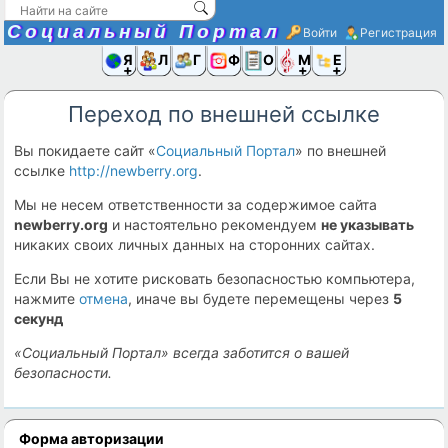
Социальный Портал
Войти
Регистрация
Я и
Люди
Группы
Фото
Объявлени
Музыка,D
Ещё
Переход по внешней ссылке
Вы покидаете сайт «
Социальный Портал
» по внешней
ссылке
http://newberry.org
.
Мы не несем ответственности за содержимое сайта
newberry.org
и настоятельно рекомендуем
не указывать
никаких своих личных данных на сторонних сайтах.
Если Вы не хотите рисковать безопасностью компьютера,
нажмите
отмена
, иначе вы будете перемещены через
5
секунд
«Социальный Портал» всегда заботится о вашей
безопасности.
Форма авторизации