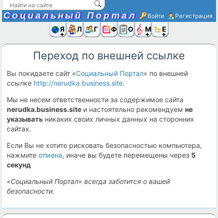
Социальный Портал
Войти
Регистрация
Я и
Люди
Группы
Фото
Объявлени
Музыка,D
Ещё
Переход по внешней ссылке
Вы покидаете сайт «
Социальный Портал
» по внешней
ссылке
http://nerudka.business.site
.
Мы не несем ответственности за содержимое сайта
nerudka.business.site
и настоятельно рекомендуем
не
указывать
никаких своих личных данных на сторонних
сайтах.
Если Вы не хотите рисковать безопасностью компьютера,
нажмите
отмена
, иначе вы будете перемещены через
5
секунд
«Социальный Портал» всегда заботится о вашей
безопасности.