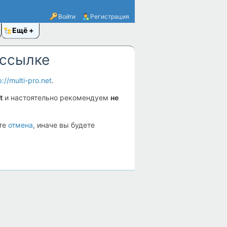
Войти
Регистрация
Ещё
 ссылке
p://multi-pro.net
.
t
и настоятельно рекомендуем
не
ите
отмена
, иначе вы будете