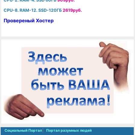
CPU-8. RAM-12. SSD-120ГБ
2619руб.
Провереный Хостер
Социальный Портал
Портал разумных людей