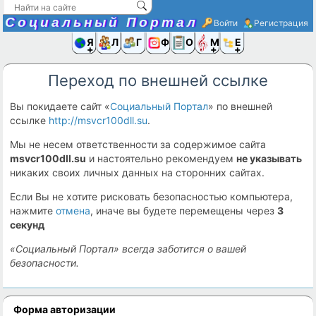
Социальный Портал
Войти
Регистрация
Я и
Люди
Группы
Фото
Объявлени
Музыка,D
Ещё
Переход по внешней ссылке
Вы покидаете сайт «
Социальный Портал
» по внешней
ссылке
http://msvcr100dll.su
.
Мы не несем ответственности за содержимое сайта
msvcr100dll.su
и настоятельно рекомендуем
не указывать
никаких своих личных данных на сторонних сайтах.
Если Вы не хотите рисковать безопасностью компьютера,
нажмите
отмена
, иначе вы будете перемещены через
3
секунд
«Социальный Портал» всегда заботится о вашей
безопасности.
Форма авторизации