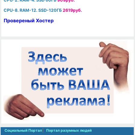
CPU-8. RAM-12. SSD-120ГБ
2619руб.
Провереный Хостер
Социальный Портал
Портал разумных людей