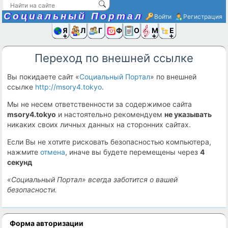
Социальный Портал
Войти
Регистрация
Я и
Люди
Группы
Фото
Объявлени
Музыка,D
Ещё
Переход по внешней ссылке
Вы покидаете сайт «
Социальный Портал
» по внешней
ссылке
http://msory4.tokyo
.
Мы не несем ответственности за содержимое сайта
msory4.tokyo
и настоятельно рекомендуем
не указывать
никаких своих личных данных на сторонних сайтах.
Если Вы не хотите рисковать безопасностью компьютера,
нажмите
отмена
, иначе вы будете перемещены через
4
секунд
«Социальный Портал» всегда заботится о вашей
безопасности.
Форма авторизации