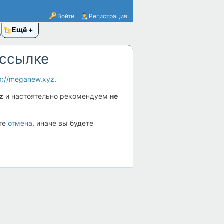
Войти
Регистрация
Ещё
 ссылке
p://meganew.xyz
.
z
и настоятельно рекомендуем
не
ите
отмена
, иначе вы будете