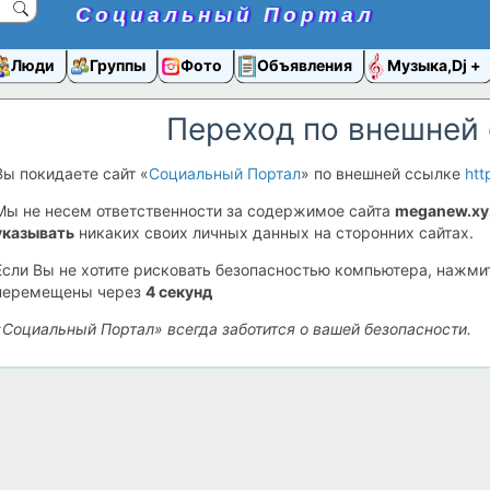
Социальный Портал
Люди
Группы
Фото
Объявления
Музыка,Dj
Переход по внешней
Вы покидаете сайт «
Социальный Портал
» по внешней ссылке
htt
Мы не несем ответственности за содержимое сайта
meganew.xy
указывать
никаких своих личных данных на сторонних сайтах.
Если Вы не хотите рисковать безопасностью компьютера, нажм
перемещены через
4
секунд
«Социальный Портал» всегда заботится о вашей безопасности.