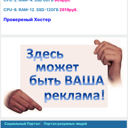
CPU-8. RAM-12. SSD-120ГБ
2619руб.
Провереный Хостер
Социальный Портал
Портал разумных людей