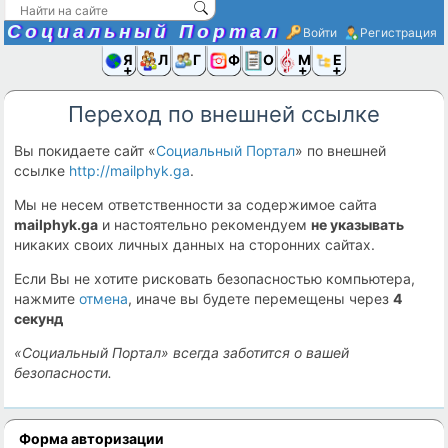
Социальный Портал
Войти
Регистрация
Я и
Люди
Группы
Фото
Объявлени
Музыка,D
Ещё
Переход по внешней ссылке
Вы покидаете сайт «
Социальный Портал
» по внешней
ссылке
http://mailphyk.ga
.
Мы не несем ответственности за содержимое сайта
mailphyk.ga
и настоятельно рекомендуем
не указывать
никаких своих личных данных на сторонних сайтах.
Если Вы не хотите рисковать безопасностью компьютера,
нажмите
отмена
, иначе вы будете перемещены через
4
секунд
«Социальный Портал» всегда заботится о вашей
безопасности.
Форма авторизации