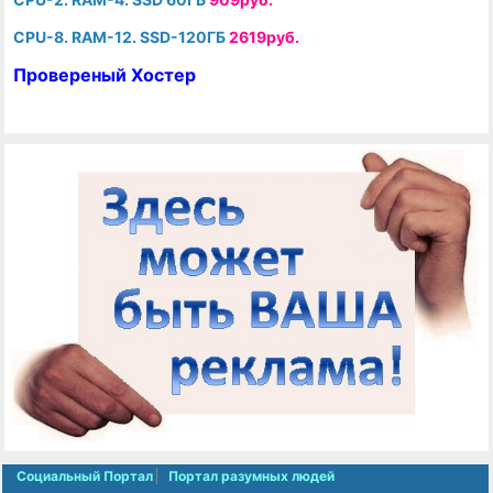
CPU-8. RAM-12. SSD-120ГБ
2619руб.
Провереный Хостер
Социальный Портал
Портал разумных людей