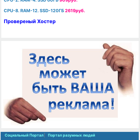
CPU-8. RAM-12. SSD-120ГБ
2619руб.
Провереный Хостер
Социальный Портал
Портал разумных людей