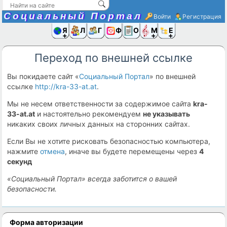
Социальный Портал
Войти
Регистрация
Я и
Люди
Группы
Фото
Объявлени
Музыка,D
Ещё
Переход по внешней ссылке
Вы покидаете сайт «
Социальный Портал
» по внешней
ссылке
http://kra-33-at.at
.
Мы не несем ответственности за содержимое сайта
kra-
33-at.at
и настоятельно рекомендуем
не указывать
никаких своих личных данных на сторонних сайтах.
Если Вы не хотите рисковать безопасностью компьютера,
нажмите
отмена
, иначе вы будете перемещены через
4
секунд
«Социальный Портал» всегда заботится о вашей
безопасности.
Форма авторизации