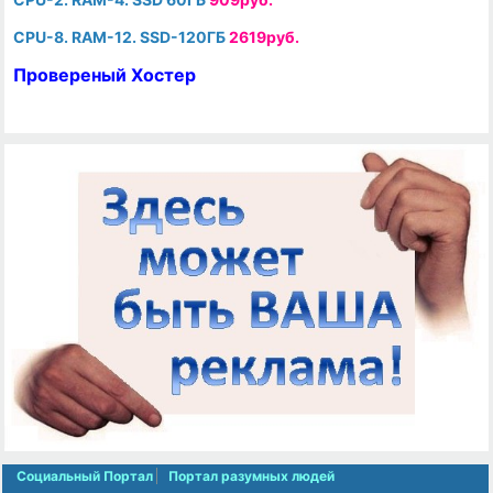
CPU-8. RAM-12. SSD-120ГБ
2619руб.
Провереный Хостер
Социальный Портал
Портал разумных людей