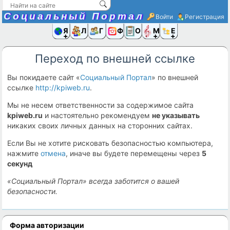
Социальный Портал
Войти
Регистрация
Я и
Люди
Группы
Фото
Объявлени
Музыка,D
Ещё
Переход по внешней ссылке
Вы покидаете сайт «
Социальный Портал
» по внешней
ссылке
http://kpiweb.ru
.
Мы не несем ответственности за содержимое сайта
kpiweb.ru
и настоятельно рекомендуем
не указывать
никаких своих личных данных на сторонних сайтах.
Если Вы не хотите рисковать безопасностью компьютера,
нажмите
отмена
, иначе вы будете перемещены через
5
секунд
«Социальный Портал» всегда заботится о вашей
безопасности.
Форма авторизации